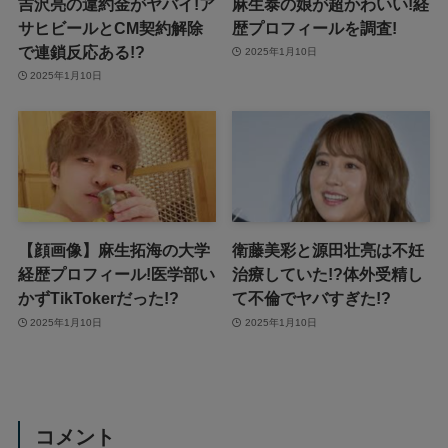
吉沢亮の違約金がヤバイ!ア
麻生泰の娘が超かわいい!経
サヒビールとCM契約解除
歴プロフィールを調査!
で連鎖反応ある!?
2025年1月10日
2025年1月10日
【顔画像】麻生拓海の大学
衛藤美彩と源田壮亮は不妊
経歴プロフィール!医学部い
治療していた!?体外受精し
かずTikTokerだった!?
て不倫でヤバすぎた!?
2025年1月10日
2025年1月10日
コメント