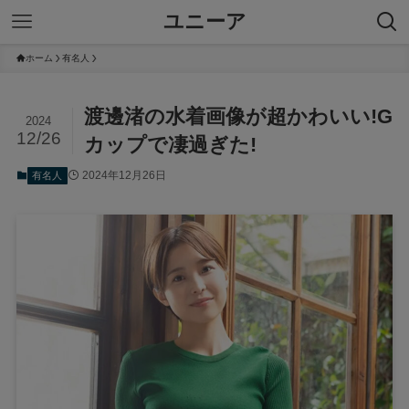
ユニーア
ホーム
有名人
渡邊渚の水着画像が超かわいい!G
2024
12/26
カップで凄過ぎた!
2024年12月26日
有名人