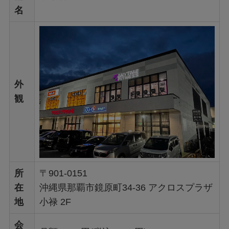
名
外
観
所
〒901-0151
在
沖縄県那覇市鏡原町34-36 アクロスプラザ
地
小禄 2F
会