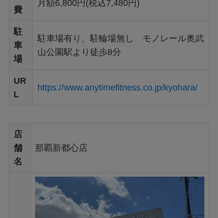
月額6,800円(税込7,480円)
費
駐
駐車場有り、駐輪場無し モノレール奥武
車
山公園駅より徒歩8分
場
UR
https://www.anytimefitness.co.jp/kyohara/
L
店
舗
那覇新都心店
名