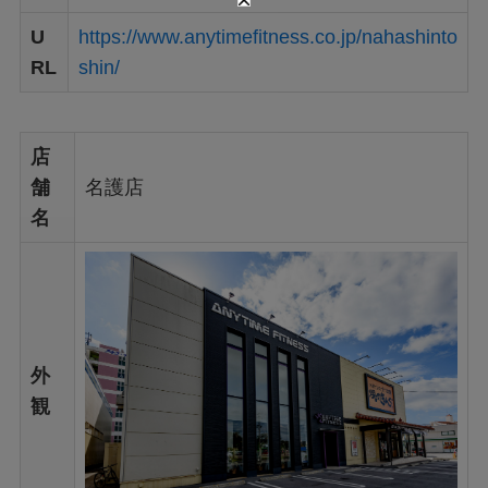
U
https://www.anytimefitness.co.jp/nahashinto
RL
shin/
店
舗
名護店
名
外
観