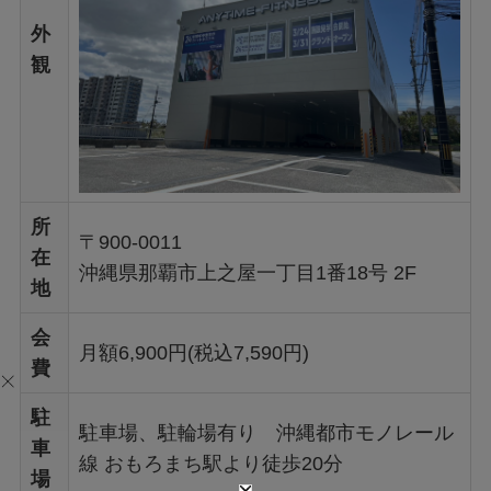
外
観
所
〒900-0011
在
沖縄県那覇市上之屋一丁目1番18号 2F
地
会
月額6,900円(税込7,590円)
費
駐
駐車場、駐輪場有り 沖縄都市モノレール
車
線 おもろまち駅より徒歩20分
場