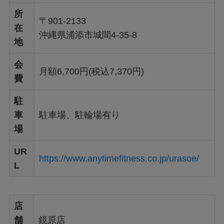
所
〒901-2133
在
沖縄県浦添市城間4-35-8
地
会
月額6,700円(税込7,370円)
費
駐
車
駐車場、駐輪場有り
場
UR
https://www.anytimefitness.co.jp/urasoe/
L
店
舗
鏡原店