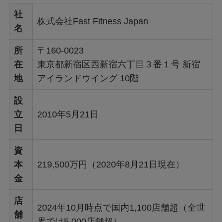
社
株式会社Fast Fitness Japan
名
所
〒160-0023
在
東京都新宿区西新宿六丁目３番１号 新宿
地
アイランドウイング 10階
設
立
2010年5月21日
日
資
本
219,500万円（2020年8月21日現在）
金
店
2024年10月時点で国内1,100店舗超（全世
舗
界では5,000店舗超）