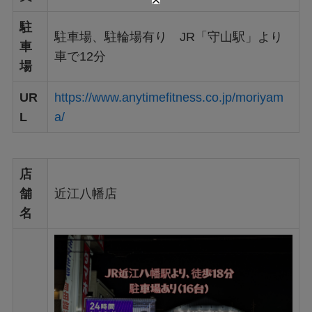
駐
駐車場、駐輪場有り JR「守山駅」より
車
車で12分
場
UR
https://www.anytimefitness.co.jp/moriyam
L
a/
店
舗
近江八幡店
名