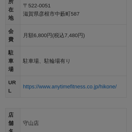
所
〒522-0051
在
滋賀県彦根市中藪町587
地
会
月額6,800円(税込7,480円)
費
駐
車
駐車場、駐輪場有り
場
UR
https://www.anytimefitness.co.jp/hikone/
L
店
舗
守山店
名