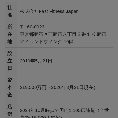
社
株式会社Fast Fitness Japan
名
所
〒160-0023
在
東京都新宿区西新宿六丁目３番１号 新宿
地
アイランドウイング 10階
設
立
2010年5月21日
日
資
本
219,500万円（2020年8月21日現在）
金
店
2024年10月時点で国内1,100店舗超（全世
舗
界では5,000店舗超）