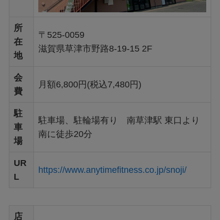
所
〒525-0059
在
滋賀県草津市野路8-19-15 2F
地
会
月額6,800円(税込7,480円)
費
駐
駐車場、駐輪場有り 南草津駅 東口より
車
南に徒歩20分
場
UR
https://www.anytimefitness.co.jp/snoji/
L
店